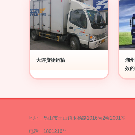
大连货物运输
湖州
效的
地址：昆山市玉山镇玉杨路1016号2幢2001室
电话：1801216**